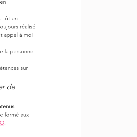
 en 
s tôt en 
oujours réalisé 
t appel à moi 
de la personne 
étences sur 
er de 
ntenus 
re formé aux 
EO
.