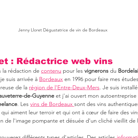
Jenny Lloret Dégustatrice de vin de Bordeaux
et : Rédactrice web vins 
 la rédaction de 
contenu
 pour les 
vignerons
 du 
Bordela
e suis arrivée à 
Bordeaux
 en 1996 pour faire mes études 
reuse de la 
région de l'Entre-Deux-Mers
. Je suis install
auveterre-de-Guyenne 
et j'ai ouvert mon autoentreprise
eelance
. Les 
vins de Bordeaux 
sont des vins authentique
i aiment leur terroir et qui ont à cœur de faire des vins
in de l'image pompante et désuée d'un cliché vieillit de 
ouverez différents types d'articles. Des articles 
informati