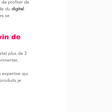
 de profiter de 
de du 
digital
. 
es se 
vin de 
ste) plus de 3 
rimenter, 
n expertise qui 
produits je 