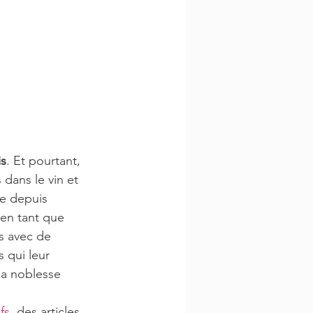
is
. Et pourtant, 
dans le vin et 
ée depuis 
 en tant que 
s avec de 
 qui leur 
la noblesse 
fs
, des articles 