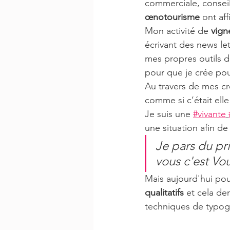
commerciale, conseil
œnotourisme
 ont af
​Mon activité de 
vign
écrivant des news let
mes propres outils d
pour que je crée pou
​Au travers de mes cr
comme si c’était elle q
​Je suis une 
#vivante
une situation afin d
Je pars du pr
vous c'est Vou
Mais aujourd'hui pou
qualitatifs
 et cela de
techniques de typogr