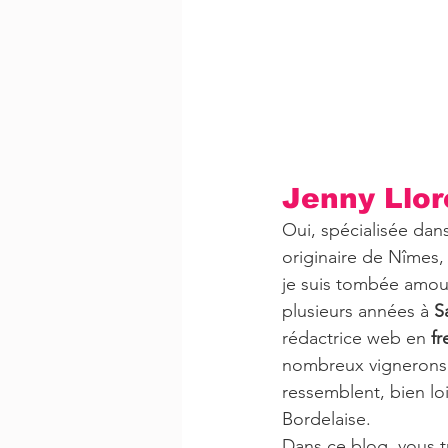
Jenny Llor
Oui, spécialisée dans
originaire de Nîmes, j
je suis tombée amou
plusieurs années à 
S
rédactrice web en 
fr
nombreux vignerons qu
ressemblent, bien lo
Bordelaise.
Dans ce blog, vous tr