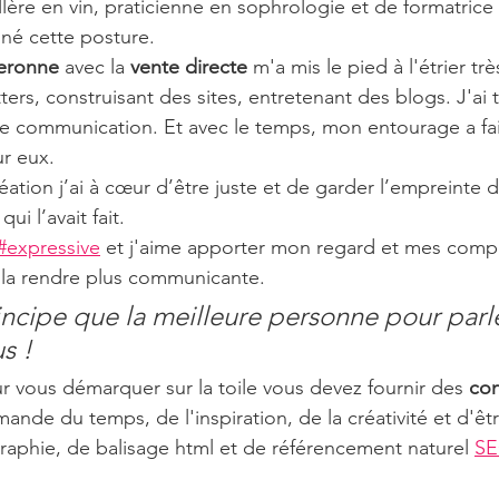
lère en vin, praticienne en sophrologie et de formatrice
finé cette posture.
eronne
 avec la 
vente directe
 m'a mis le pied à l'étrier trè
ters, construisant des sites, entretenant des blogs. J'ai t
e communication. Et avec le temps, mon entourage a fai
r eux.
éation j’ai à cœur d’être juste et de garder l’empreinte 
ui l’avait fait.
#expressive
 et j'aime apporter mon regard et mes comp
e la rendre plus communicante.
incipe que la meilleure personne pour parl
s ! 
r vous démarquer sur la toile vous devez fournir des
 co
mande du temps, de l'inspiration, de la créativité et d'êt
aphie, de balisage html et de référencement naturel 
S