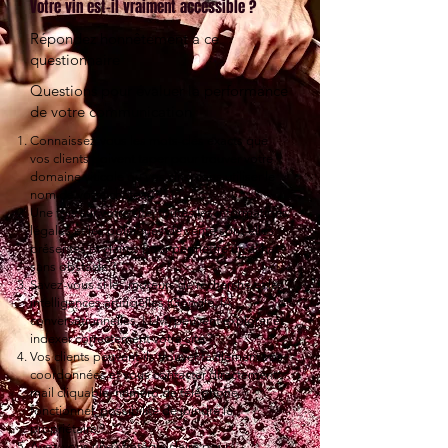
Votre vin est-il vraiment accessible ?
Répondez honnêtement à ce
questionnaire
Questions pour évaluer la performance
de votre communication
Connaissez-vous les mots-clés exacts que
vos clients doivent taper pour trouver votre
domaine viticole ou vos vins, sans utiliser le
nom de votre château ?
Une fois sur votre site, toutes les informations
légales et les politiques de vente sont-elles
présentes et claires pour permettre un achat
sans obstacle ?
Savez-vous si les moteurs de recherche et les
intelligences artificielles (Google, IA
conversationnelles, LLM) peuvent explorer et
indexer correctement votre site ?
Vos clients peuvent-ils trouver facilement vos
coordonnées et vous contacter directement :
mail cliquable, numéro de téléphone
fonctionnel, possibilité de joindre le
propriétaire ?
Avez-vous une stratégie claire pour