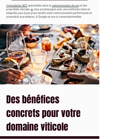
Consultante SEO
spécialisée dans la
communication du vin
et des
propriétés viticoles,
je
vous accompagne avec une méthode claire et
adaptée, pas à pas pour rendre votre communication performante et
accessible aux visiteurs, à Google et aux ia conversationnelles.
Des bénéfices
concrets pour votre
domaine viticole