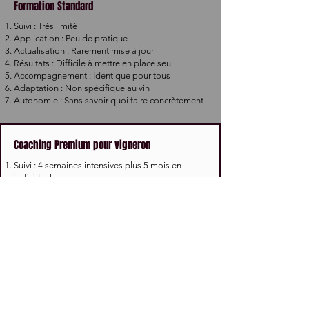
Formation Standard
Suivi : Très limité
Application : Peu de pratique
Actualisation : Rarement mise à jour
Résultats : Difficile à mettre en place seul
Accompagnement : Identique pour tous
Adaptation : Non spécifique au vin
Autonomie : Sans savoir quoi faire concrètement
Coaching Premium pour vigneron
Suivi : 4 semaines intensives plus 5 mois en
individuel
Application : Directe sur votre site web
Actualisation : des évolutions SEO et LLM
Résultats : Mesurés ensemble
Accompagnement : Conçu pour vous
Adaptation : Spécifique aux propriétés viticoles
Autonomie : Vous savez faire