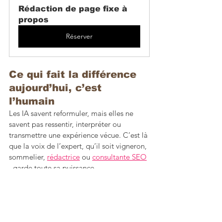
Rédaction de page fixe à 
propos
Réserver
Ce qui fait la différence 
aujourd’hui, c’est 
l’humain 
Les IA savent reformuler, mais elles ne 
savent pas ressentir, interpréter ou 
transmettre une expérience vécue. C’est là 
que la voix de l’expert, qu’il soit vigneron, 
sommelier, 
rédactrice
 ou 
consultante SEO
, garde toute sa puissance.
Un texte nourri d’expérience, ancré dans 
la réalité, reste ce que les moteurs (et les 
IA) valorisent le plus.
Le GEO n'est pas une 