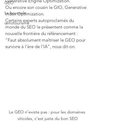
Generative Engine Optimization.
GEO
Ou encore son cousin le GIO, Generative 
La boussole
Index Optimization.
Certains experts autoproclamés du 
œnotourisme
monde du SEO le présentent comme la 
nouvelle frontière du référencement : 
“Faut absolument maîtriser le GEO pour 
survivre à l’ère de l’IA”, nous dit-on. 
Le GEO n’existe pas : pour les domaines 
viticoles, c’est juste du bon SEO