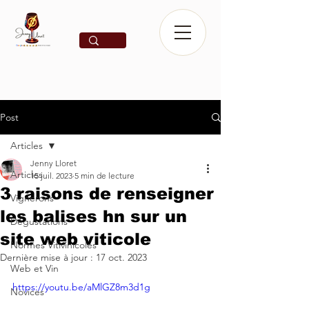
Post
Articles
Jenny Lloret
Articles
15 juil. 2023
5 min de lecture
3 raisons de renseigner
Vignerons
les balises hn sur un
Dégustations
site web viticole
Normes Vitivinicoles
Dernière mise à jour :
17 oct. 2023
Web et Vin
https://youtu.be/aMlGZ8m3d1g
Novices