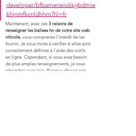
developer/bfbameneiokkgbdmie
khjnmfkcnldhhm?hl=fr
Maintenant, avec ces 
3 raisons de 
renseigner les balises hn de votre site web 
viticole
, vous comprenez l'intérêt de les 
fournir. Je vous invite à vérifier si elles sont 
correctement définies à l'aide des outils 
en ligne. Cependant, si vous avez besoin 
de plus amples renseignements, je vous 
répondrai avec joie. Puisque chacun son 
métier ! Et c'est parce que quand j'étais 
vigneronne, j'ai cru que créer un site web 
suffisait qu'aujourd'hui en tant que 
rédactrice web SEO spécialisée en vin
, j'ai 
à cœur de vous informer. En effet, vous 
devez mettre toutes les chances de votre 
côté pour optimiser votre site web 
viticole, si non aucun intérêt d'en 
concevoir un ! 