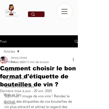
Post
Articles
Jenny Lloret
Articles
1 mars 2024
11 min de lecture
Comment choisir le bon
Vignerons
format d'étiquette de
Dégustations
bouteilles de vin ?
Normes Vitivinicoles
Dernière mise à jour :
20 oct. 2025
Web et Vin
Sublimez l'image de vos vins ! Rendez le 
format des étiquettes de vos bouteilles de 
Novices
vin plus attractif et attirez le regard des 