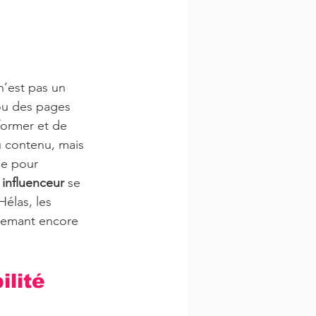
n’est pas un 
 ou des pages 
former et de 
u contenu, mais 
he pour 
 
influenceur
 se 
élas, les 
 semant encore 
lité 