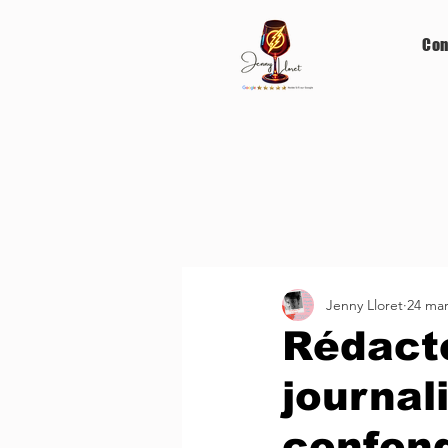
Con
Jenny Lloret
24 mar
Rédact
journal
confond