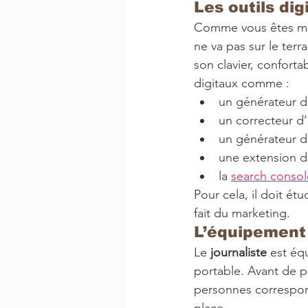
Les outils di
Comme vous êtes mie
ne va pas sur le terr
son clavier, confortab
digitaux comme : 
un générateur de
un correcteur d
un générateur d
une extension d
la 
search consol
Pour cela, il doit ét
fait du marketing.
L’équipement 
Le 
journaliste
 est éq
portable. Avant de pa
personnes corresponda