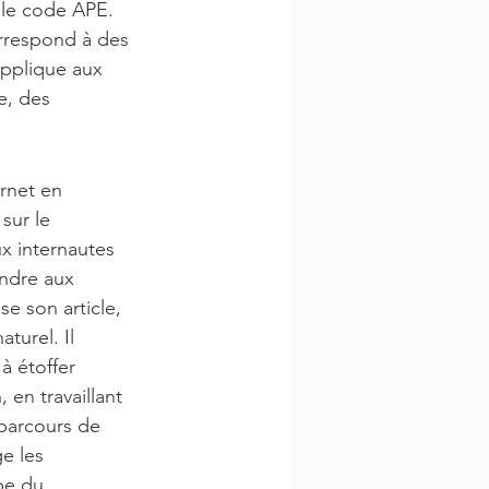
 le code APE. 
orrespond à des 
’applique aux 
e, des 
rnet en 
sur le 
ux internautes 
ondre aux 
 son article, 
turel. Il 
à étoffer 
 en travaillant 
 parcours de 
e les 
pe du 