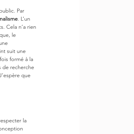
public. Par 
rnalisme
. L’un 
s. Cela n’a rien 
que, le 
une 
int suit une 
ois formé à la 
s de recherche 
J’espère que 
respecter la 
conception 