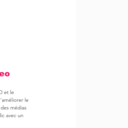
eo 
 et le 
'améliorer le 
l des médias 
lic avec un 