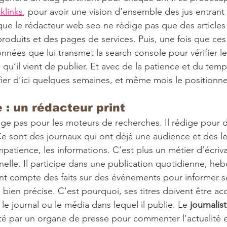
klinks
, pour avoir une vision d’ensemble des jus entrant 
 que le rédacteur web seo ne rédige pas que des articles 
produits et des pages de services. Puis, une fois que ce
 données que lui transmet la search console pour vérifier le
u’il vient de publier. Et avec de la patience et du temps, 
fier d’ici quelques semaines, et même mois le position
 : un rédacteur print 
dige pas pour les moteurs de recherches. Il rédige pour d
Ce sont des journaux qui ont déjà une audience et des lec
patience, les informations. C’est plus un métier d’écrivai
nelle. Il participe dans une publication quotidienne, h
t compte des faits sur des événements pour informer ses
 bien précise. C’est pourquoi, ses titres doivent être ac
 le journal ou le média dans lequel il publie. Le 
journalis
é par un organe de presse pour commenter l’actualité e