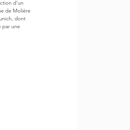
action d’un 
gue de Molière 
unich, dont 
cé par une 