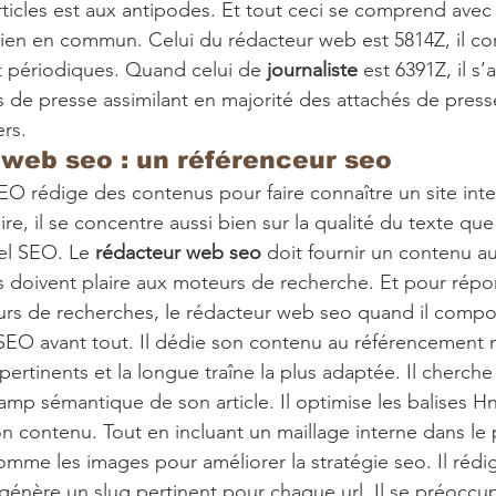
rticles est aux antipodes. Et tout ceci se comprend avec
t rien en commun. Celui du rédacteur web est 5814Z, il c
t périodiques. Quand celui de 
journaliste
 est 6391Z, il s
s de presse assimilant en majorité des attachés de press
ers.
web seo : un référenceur seo 
 rédige des contenus pour faire connaître un site inte
aire, il se concentre aussi bien sur la qualité du texte que 
el SEO. Le 
rédacteur web seo
 doit fournir un contenu a
les doivent plaire aux moteurs de recherche. Et pour rép
s de recherches, le rédacteur web seo quand il compose
SEO avant tout. Il dédie son contenu au référencement na
pertinents et la longue traîne la plus adaptée. Il cherche 
mp sémantique de son article. Il optimise les balises Hn,
on contenu. Tout en incluant un maillage interne dans le
nomme les images pour améliorer la stratégie seo. Il rédig
génère un slug pertinent pour chaque url. Il se préoccu