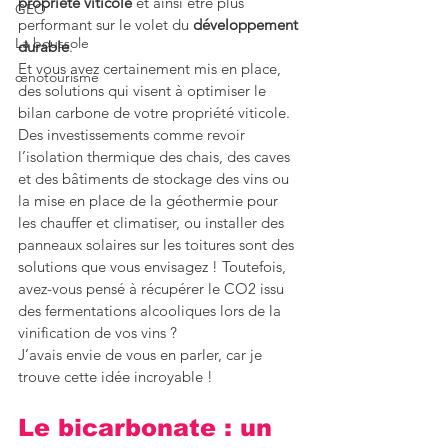
propriété viticole
 et ainsi être plus 
GEO
performant sur le volet du 
développement 
La boussole
durable
.
Et vous avez certainement mis en place, 
œnotourisme
des solutions qui visent à optimiser le 
bilan carbone de votre propriété viticole. 
Des investissements comme revoir 
l’isolation thermique des chais, des caves 
et des bâtiments de stockage des vins ou 
la mise en place de la géothermie pour 
les chauffer et climatiser, ou installer des 
panneaux solaires sur les toitures sont des 
solutions que vous envisagez ! Toutefois, 
avez-vous pensé à récupérer le CO2 issu 
des fermentations alcooliques lors de la 
vinification de vos vins ?
J’avais envie de vous en parler, car je 
trouve cette idée incroyable !
Le bicarbonate : un 