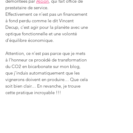
démontées par 
Alcion
, qui fait office de 
prestataire de service.
Effectivement ce n’est pas un financement 
à fond perdu comme le dit Vincent 
Decup, c’est agir pour la planète avec une 
optique fonctionnelle et une volonté 
d’équilibre économique.
Attention, ce n’est pas parce que je mets 
à l’honneur ce procédé de transformation 
du CO2 en bicarbonate sur mon blog, 
que j’induis automatiquement que les 
vignerons doivent en produire… Que cela 
soit bien clair… En revanche, je trouve 
cette pratique incroyable !!!
En effet, améliorer son process de 
vinification et le rentabiliser et motivant, 
c'est une excellente idée pour 
afficher vos 
valeurs et vos engagements
. De plus, c'est 
une occasion en or pour faire parler de 