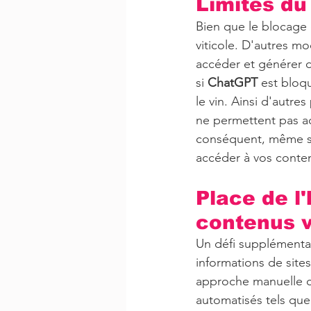
Limites du
Bien que le blocage 
viticole. D'autres m
accéder et générer d
si 
ChatGPT
 est bloq
le vin. Ainsi d'autr
ne permettent pas ac
conséquent, même si
accéder à vos conte
Place de l
contenus v
Un défi supplémentair
informations de site
approche manuelle c
automatisés tels qu