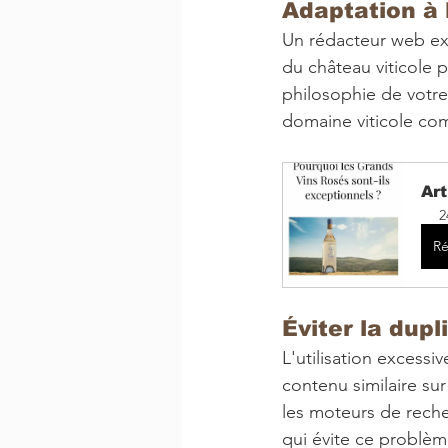
Adaptation à 
Un rédacteur web exp
du château viticole p
philosophie de votre 
domaine viticole co
Art
2
Ré
Éviter la dup
L'utilisation excess
contenu similaire su
les moteurs de reche
qui évite ce problèm