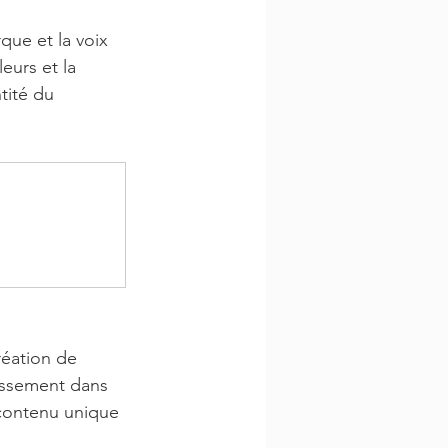
ue et la voix 
eurs et la 
tité du 
réation de 
assement dans 
 contenu unique 