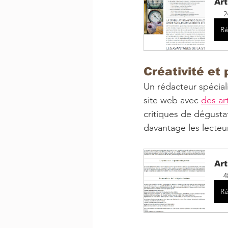
Art
2
Ré
Créativité et
Un rédacteur spécial
site web avec 
des ar
critiques de dégusta
davantage les lecteu
Art
4
Ré