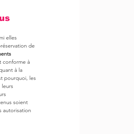
us 
i elles 
 préservation de 
ents 
t conforme à 
quant à la 
t pourquoi, les 
 leurs 
urs 
enus soient 
 autorisation 