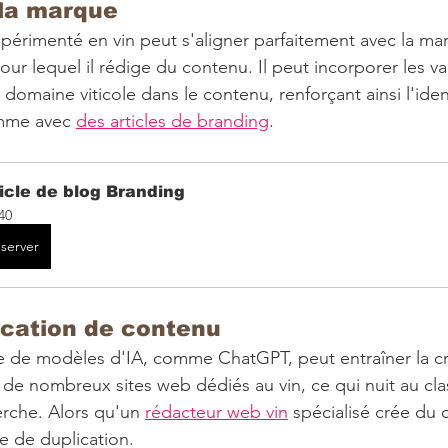
la marque 
érimenté en vin peut s'aligner parfaitement avec la marq
our lequel il rédige du contenu. Il peut incorporer les val
domaine viticole dans le contenu, renforçant ainsi l'iden
mme avec 
des articles de branding
.
icle de blog Branding
40
server
lication de contenu 
ive de modèles d'IA, comme ChatGPT, peut entraîner la c
r de nombreux sites web dédiés au vin, ce qui nuit au cl
rche. Alors qu'un 
rédacteur web vin
 spécialisé crée du
e de duplication.