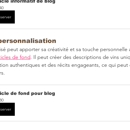
icle informatif de blog
40
server
 personnalisation
isé peut apporter sa créativité et sa touche personnelle 
ticles de fond
. Il peut créer des descriptions de vins uni
tion authentiques et des récits engageants, ce qui peut 
rs.
icle de fond pour blog
80
server