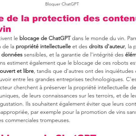
Bloquer ChatGPT
 de la protection des conten
vin
ivent le 
blocage de ChatGPT
 dans le monde du vin. Parm
 de la 
propriété intellectuelle
 et des 
droits d'auteur
, la
s données
 sensibles, et la garantie de l'intégrité des 
élém
ins estiment également que le blocage de ces robots es
uvert et libre
, tandis que d'autres ont des inquiétudes 
voir entre les grandes entreprises technologiques. C'es
teur cherchent à préserver la propriété intellectuelle de
uniques, de leurs connaissances sur les terroirs, et de le
station. Ils souhaitent également éviter que leurs cont
inappropriée, par exemple pour la promotion de vins sans
es commerciales trompeuses.