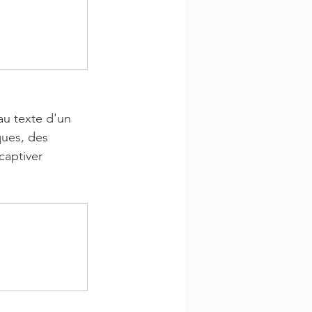
au texte d'un 
ques, des 
captiver 