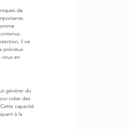
hniques de 
importante. 
 comme 
 contenus 
ection, il ne 
s précieux 
 vous en 
ut générer du 
pour créer des 
. Cette capacité 
uant à la 