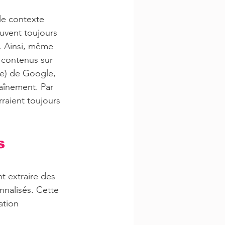
le contexte 
uvent toujours 
. Ainsi, même 
 contenus sur 
ce) de Google, 
aînement. Par 
raient toujours 
s 
t extraire des 
nalisés. Cette 
ation 