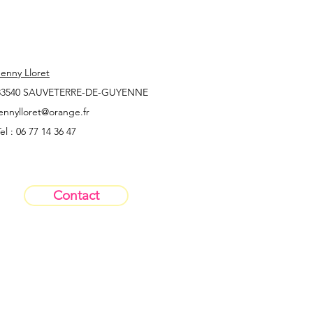
Jenny Lloret
33540 SAUVETERRE-DE-GUYENNE
jennylloret@orange.fr
el : 06 77 14 36 47
Contact