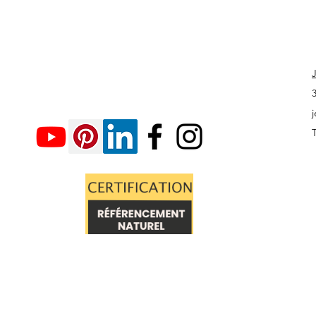
valorisée
T