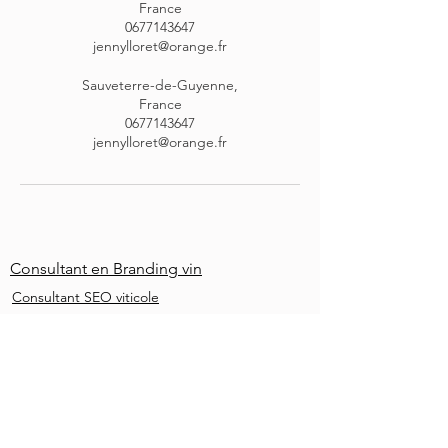
France
0677143647
jennylloret@orange.fr
Sauveterre-de-Guyenne,
France
0677143647
jennylloret@orange.fr
Consultant en Branding vin
Consultant SEO viticole
Consultant SEO Bordeaux
Rédactrice vin
Cheffe de projet vin
Rédactrice SEO vin