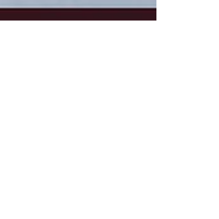
Jenny Lloret
7 nov. 2025
Comment j’ai
transposé le
marketing des Grands
Crus Classés à la
communication pour